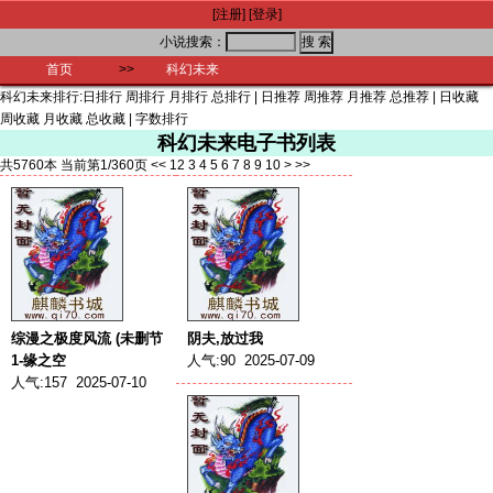
[注册]
[登录]
小说搜索：
首页
>>
科幻未来
科幻未来排行:
日排行
周排行
月排行
总排行
|
日推荐
周推荐
月推荐
总推荐
|
日收藏
周收藏
月收藏
总收藏
|
字数排行
科幻未来电子书列表
共5760本 当前第1/360页
<<
1
2
3
4
5
6
7
8
9
10
>
>>
综漫之极度风流 (未删节
阴夫,放过我
1-缘之空
人气:90 2025-07-09
人气:157 2025-07-10