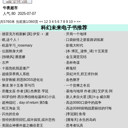
午夜超市
人气:80 2025-07-07
共5760本 当前第1/360页
<<
1
2
3
4
5
6
7
8
9
10
>
>>
科幻未来电子书推荐
·
德雷克方程新解 [英] 伊安·ｒ·麦
·
开局一个地球
·
瞧,这个人！
·
口袋妖怪之脏套路训练家
·
机器学习_rosemary
·
影视大时代
·
位面附身大师
·
[本·博瓦_逯怿_译] 十五英里
·
[张晓风] 潘渡娜
·
金玉满堂完结
·
古声
·
圣杯奇谋
·
十面危机我是僵尸
·
葬鬼经
·
超级异界商人系统
·
异妃冲天,邪王求扑倒
·
快穿救赎:邪恶BOSS进化论
·
血色獠牙
·
亵渎 第十五卷 罪与罚
·
一个贫瘠之冬后
·
邪魔女巫 作者:[美] 杰弗里·亨廷
·
基地与地球 作者:[美] 艾萨克·阿
·
80罗伯特·西尔弗伯格短篇科幻小说
·
新人来自火星 [美] h·g·威尔斯
·
超神战纪．day of return 第5集
·
高达0080口袋中的战争
·
蛇王淘金 完
·
高达0088前哨战爱丽丝的忏悔
·
闪光的生命
·
[李冠新] 鱼母
·
曾经的那些回忆,或许搞笑,或许悲伤
·
[潘海天] 永生的岛屿
·
美国众神番外篇之幽谷君王
·
思考者玩具