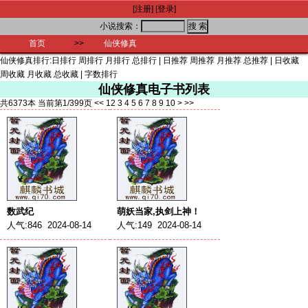
[注册]
[登录]
小说搜索：
首页
>>
仙侠修真
仙侠修真排行:
日排行
周排行
月排行
总排行
|
日推荐
周推荐
月推荐
总推荐
|
日收藏
周收藏
月收藏
总收藏
|
字数排行
仙侠修真电子书列表
共6373本 当前第1/399页
<<
1
2
3
4
5
6
7
8
9
10
>
>>
数武纪
萌妖当家,执剑上神！
人气:846 2024-08-14
人气:149 2024-08-14