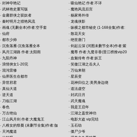
·
封神夺艳记
·
吸仙艳记 作者:不详
·
武林艳史重写版
·
魔艳风流后宫
·
金庸群侠之驭奴者
·
杨家将外传
·
秦时明月之猎艳风流
·
龙魂侠影
·
画魂 (无删全本)作者:空手套
·
纵横之都市秘史 (1-168全集)作者:
·
仙府
·
散花天女
·
都市少帅
·
绝世唐门
·
沉鱼落雁-沉鱼落雁全本
·
剑起云深 (河图未删节全本)作者:紫
·
风月江湖路 作者:太阳雨
·
魔尊 作者:九鹭非香(晋江榜推vip20
·
九阳丹神
·
血魅传奇 作者:妖王
·
浪情俠女1-20完
·
笑傲江湖之岳夫人
·
混沌雷修
·
万仙来朝
·
仙界医生在都市
·
星辰变
·
异世邪君
·
花神归位之:美男身边绕
·
真仙大道
·
道法虚空
·
逆天道
·
封武日月
·
刀临江湖
·
武天魔魂
·
春色
·
我是王启年
·
万古绝仙
·
江湖之盖世神功
·
江山风月剑 作者:大魔鬼王
·
电影大盗 vip完结
·
八稚女的祭奠 (未删节全集)作者:伽
·
玉石劫
·
天鸿魔道
·
僵尸少爷