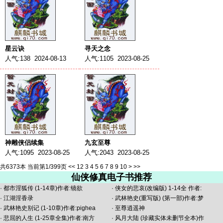
星云诀
寻天之念
人气:138 2024-08-13
人气:1105 2023-08-25
神雕侠侣续集
九玄至尊
人气:1095 2023-08-25
人气:2043 2023-08-25
共6373本 当前第1/399页
<<
1
2
3
4
5
6
7
8
9
10
>
>>
仙侠修真电子书推荐
·
都市淫狐传 (1-14章)作者:镜欲
·
侠女的悲哀(改编版) 1-14全 作者:
·
江湖淫香录
·
武林艳史(重写版) (第一部)作者:梦
·
武林艳史别记 (1-10章)作者:pighea
·
至尊逍遥神
·
悲屈的人生 (1-25章全集)作者:南方
·
风月大陆 (珍藏实体未删节全本)作