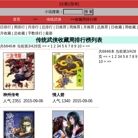
[注册]
[登录]
小说搜索：
首页
>>
传统武侠
>>收藏周排行榜
日排行
|
周排行
|
月排行
|
总排行
|
日推荐
|
周推荐
|
月推荐
|
总推荐
|
日收藏
|
周收藏
|
月收藏
|
总收藏
|
字数排行
|
最新
传统武侠收藏周排行榜列表
共6846本 当前第3/428页
<<
<
1
2
3
4
5
6
7
8
9
10
>
>>
共6846本 当前第3/428
页
<<
<
1
2
3
4
5
6
7
8
9
10
>
>>
神州传奇
情人箭
人气:2351 2015-09-06
人气:1340 2015-09-06