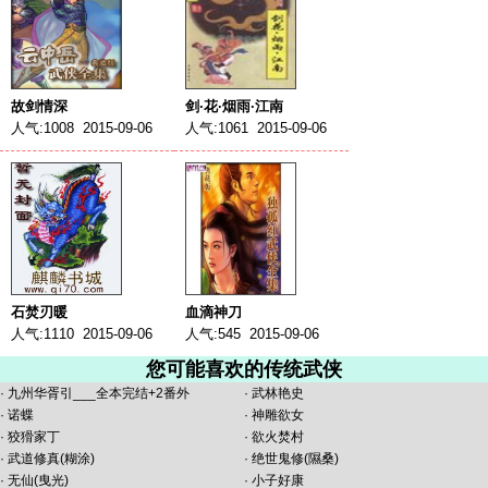
故剑情深
剑·花·烟雨·江南
人气:1008 2015-09-06
人气:1061 2015-09-06
石焚刃暖
血滴神刀
人气:1110 2015-09-06
人气:545 2015-09-06
您可能喜欢的传统武侠
·
九州华胥引___全本完结+2番外
·
武林艳史
·
诺蝶
·
神雕欲女
·
狡猾家丁
·
欲火焚村
·
武道修真(糊涂)
·
绝世鬼修(隰桑)
·
无仙(曳光)
·
小子好康