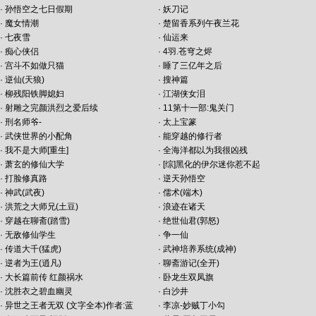
·
孙悟空之七日假期
·
妖刀记
·
魔女情潮
·
楚留香系列午夜兰花
·
七夜雪
·
仙运来
·
痴心侠侣
·
4羽.苍穹之烬
·
宫斗不如做只猫
·
睡了三亿年之后
·
逆仙(天狼)
·
搜神篇
·
柳残阳铁脚媳妇
·
江湖侠女泪
·
射雕之完颜洪烈之爱后续
·
11第十一部:鬼关门
·
刑名师爷-
·
太上宝篆
·
武侠世界的小配角
·
能穿越的修行者
·
我不是大师[重生]
·
全海洋都以为我很凶残
·
萧玄的修仙大学
·
[综]黑化的伊尔迷你惹不起
·
打脸修真路
·
逆天孙悟空
·
神武(武夜)
·
儒术(端木)
·
洪荒之大师兄(土豆)
·
浪迹在诸天
·
穿越在聊斋(踏雪)
·
绝世仙君(郭怒)
·
无敌修仙学生
·
争一仙
·
传道大千(猛虎)
·
武神培养系统(成神)
·
逆者为王(逍凡)
·
聊斋游记(全开)
·
大长篇前传 红颜祸水
·
卧龙生双凤旗
·
沈胜衣之碧血幽灵
·
白沙井
·
异世之王者无双 (文字全本)作者:蓝
·
李凉-妙贼丁小勾