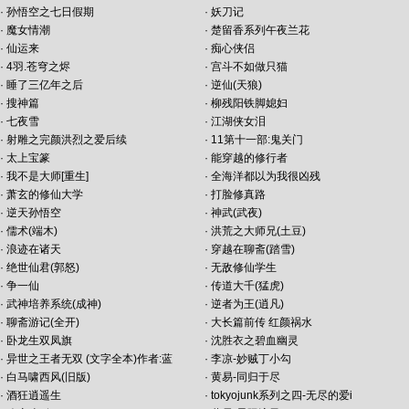
·
孙悟空之七日假期
·
妖刀记
·
魔女情潮
·
楚留香系列午夜兰花
·
仙运来
·
痴心侠侣
·
4羽.苍穹之烬
·
宫斗不如做只猫
·
睡了三亿年之后
·
逆仙(天狼)
·
搜神篇
·
柳残阳铁脚媳妇
·
七夜雪
·
江湖侠女泪
·
射雕之完颜洪烈之爱后续
·
11第十一部:鬼关门
·
太上宝篆
·
能穿越的修行者
·
我不是大师[重生]
·
全海洋都以为我很凶残
·
萧玄的修仙大学
·
打脸修真路
·
逆天孙悟空
·
神武(武夜)
·
儒术(端木)
·
洪荒之大师兄(土豆)
·
浪迹在诸天
·
穿越在聊斋(踏雪)
·
绝世仙君(郭怒)
·
无敌修仙学生
·
争一仙
·
传道大千(猛虎)
·
武神培养系统(成神)
·
逆者为王(逍凡)
·
聊斋游记(全开)
·
大长篇前传 红颜祸水
·
卧龙生双凤旗
·
沈胜衣之碧血幽灵
·
异世之王者无双 (文字全本)作者:蓝
·
李凉-妙贼丁小勾
·
白马啸西风(旧版)
·
黄易-同归于尽
·
酒狂逍遥生
·
tokyojunk系列之四-无尽的爱i