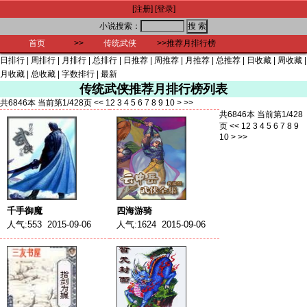
[注册]
[登录]
小说搜索：
首页
>>
传统武侠
>>推荐月排行榜
日排行
|
周排行
|
月排行
|
总排行
|
日推荐
|
周推荐
|
月推荐
|
总推荐
|
日收藏
|
周收藏
|
月收藏
|
总收藏
|
字数排行
|
最新
传统武侠推荐月排行榜列表
共6846本 当前第1/428页
<<
1
2
3
4
5
6
7
8
9
10
>
>>
共6846本 当前第1/428
页
<<
1
2
3
4
5
6
7
8
9
10
>
>>
千手御魔
四海游骑
人气:553 2015-09-06
人气:1624 2015-09-06