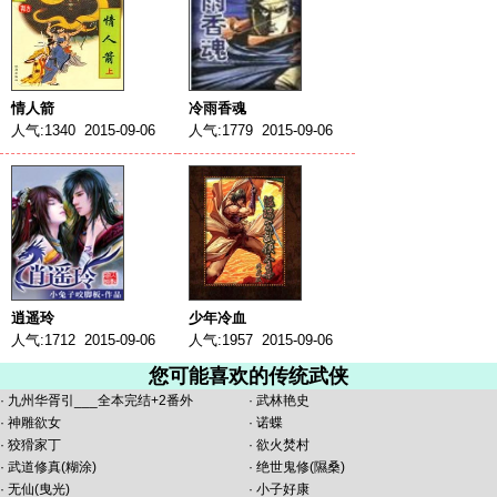
情人箭
冷雨香魂
人气:1340 2015-09-06
人气:1779 2015-09-06
逍遥玲
少年冷血
人气:1712 2015-09-06
人气:1957 2015-09-06
您可能喜欢的传统武侠
·
九州华胥引___全本完结+2番外
·
武林艳史
·
神雕欲女
·
诺蝶
·
狡猾家丁
·
欲火焚村
·
武道修真(糊涂)
·
绝世鬼修(隰桑)
·
无仙(曳光)
·
小子好康