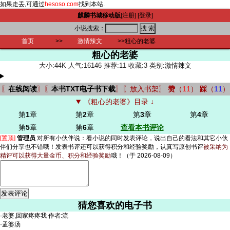
如果走丢,可通过
hesoso.com
找到本站.
麒麟书城移动版
[注册]
[登录]
小说搜索：
首页
>>
激情辣文
>>粗心的老婆
粗心的老婆
大小:44K 人气:16146 推荐:11 收藏:3 类别:
激情辣文
〖
在线阅读
〗〖
本书TXT电子书下载
〗〖
放入书架
〗
赞
（
11
）
踩
（
11
）
《粗心的老婆》目录 ↓
第
1
章
第
2
章
第
3
章
第
4
章
第
5
章
第
6
章
查看本书评论
[置顶]
管理员
对所有小伙伴说：
看小说的同时发表评论，说出自己的看法和其它小伙
伴们分享也不错哦！发表书评还可以获得积分和经验奖励，认真写原创书评
被采纳为
精评可以获得大量金币、积分和经验奖励
哦！
（于 2026-08-09）
猜您喜欢的电子书
·
老婆,回家疼疼我 作者:流
·
孟婆汤