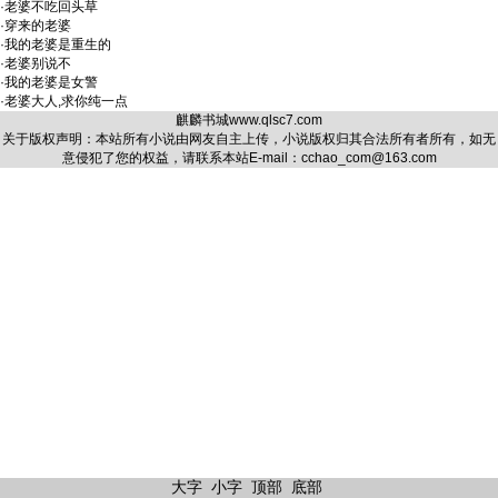
·
老婆不吃回头草
·
穿来的老婆
·
我的老婆是重生的
·
老婆别说不
·
我的老婆是女警
·
老婆大人,求你纯一点
麒麟书城
www.qlsc7.com
关于版权声明：本站所有小说由网友自主上传，小说版权归其合法所有者所有，如无
意侵犯了您的权益，请联系本站E-mail：cchao_com@163.com
大字
小字
顶部
底部