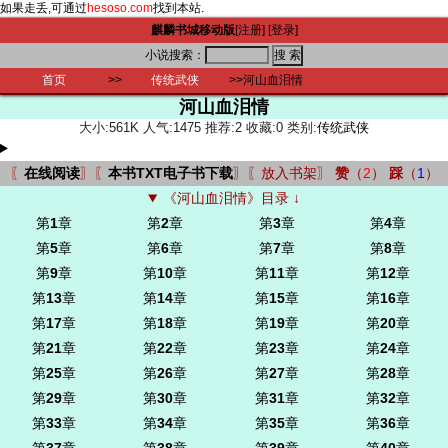
如果走丢,可通过
hesoso.com
找到本站.
麒麟书城移动版
[注册]
[登录]
小说搜索：
首页
>>
传统武侠
>>河山血泪情
河山血泪情
大小:561K 人气:1475 推荐:2 收藏:0 类别:
传统武侠
〖
在线阅读
〗〖
本书TXT电子书下载
〗〖
放入书架
〗
赞
（
2
）
踩
（
1
）
《河山血泪情》目录 ↓
第
1
章
第
2
章
第
3
章
第
4
章
第
5
章
第
6
章
第
7
章
第
8
章
第
9
章
第
10
章
第
11
章
第
12
章
第
13
章
第
14
章
第
15
章
第
16
章
第
17
章
第
18
章
第
19
章
第
20
章
第
21
章
第
22
章
第
23
章
第
24
章
第
25
章
第
26
章
第
27
章
第
28
章
第
29
章
第
30
章
第
31
章
第
32
章
第
33
章
第
34
章
第
35
章
第
36
章